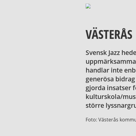
VÄSTERÅS
Svensk Jazz hed
uppmärksamma d
handlar inte enb
generösa bidrag
gjorda insatser 
kulturskola/musi
större lyssnargr
Foto: Västerås komm