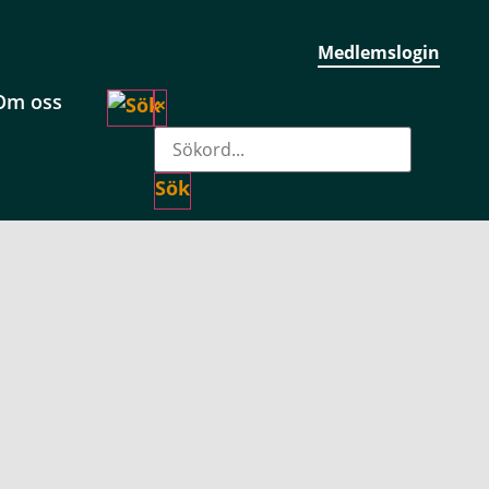
Medlemslogin
Om oss
×
Sök