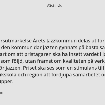
ersutmärkelse Årets Jazzkommun delas ut för 
en kommun där jazzen gynnats på bästa sät
art om att pristagaren ska ha insett värdet i
 som följd, utan främst om kvaliteten på ve
för jazzen. Priset ska ses som en stimulans ti
kskola och region att fördjupa samarbetet oc
upper.
un