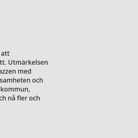
att
t. Utmärkelsen
 jazzen med
rksamheten och
ll kommun,
h nå fler och