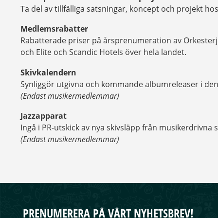
Ta del av tillfälliga satsningar, koncept och projekt ho
Medlemsrabatter
Rabatterade priser på årsprenumeration av Orkesterjo
och Elite och Scandic Hotels över hela landet.
Skivkalendern
Synliggör utgivna och kommande albumreleaser i den 
(Endast musikermedlemmar)
Jazzapparat
Ingå i PR-utskick av nya skivsläpp från musikerdrivna s
(Endast musikermedlemmar)
PRENUMERERA PÅ VÅRT NYHETSBREV!