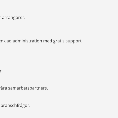
r arrangörer.
enklad administration med gratis support
r.
 våra samarbetspartners.
h branschfrågor.