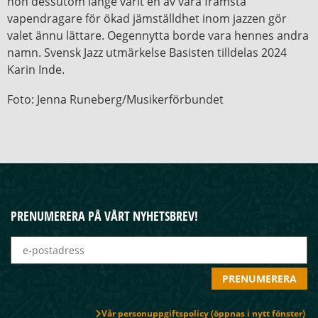
hon dessutom länge varit en av våra främsta
vapendragare för ökad jämställdhet inom jazzen gör
valet ännu lättare. Oegennytta borde vara hennes andra
namn. Svensk Jazz utmärkelse Basisten tilldelas 2024
Karin Inde.
Foto: Jenna Runeberg/Musikerförbundet
PRENUMERERA PÅ VÅRT NYHETSBREV!
Vår personuppgiftspolicy (öppnas i nytt fönster)