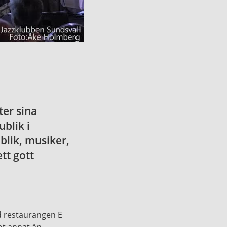
ter sina
blik i
blik, musiker,
tt gott
d restaurangen E
got annat än