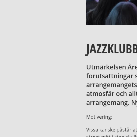
JAZZKLUB
Utmärkelsen Åre
förutsättningar 
arrangemangets 
atmosfär och all
arrangemang. Nyt
Motivering:
Vissa kanske påstår a
street mitt i stan sku