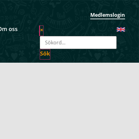
Medlemslogin
Om oss
×
Sök