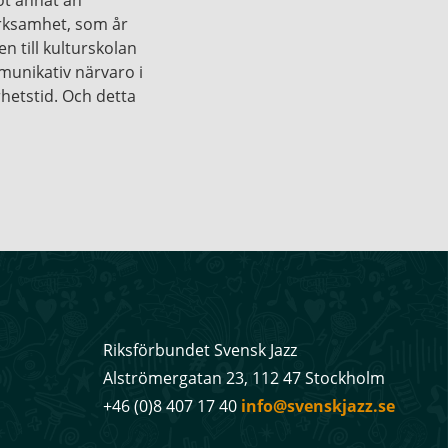
erksamhet, som år
n till kulturskolan
unikativ närvaro i
rhetstid. Och detta
Riksförbundet Svensk Jazz
Alströmergatan 23, 112 47 Stockholm
+46 (0)8 407 17 40
info@svenskjazz.se