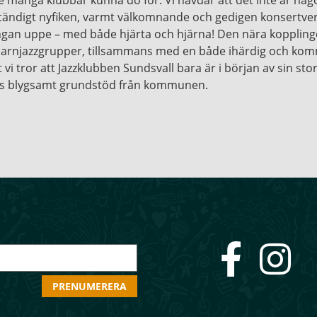
n ständigt nyfiken, varmt välkomnande och gedigen konsertv
ångan uppe – med både hjärta och hjärna! Den nära kopplinge
arnjazzgrupper, tillsammans med en både ihärdig och komm
 vi tror att Jazzklubben Sundsvall bara är i början av sin sto
evis blygsamt grundstöd från kommunen.