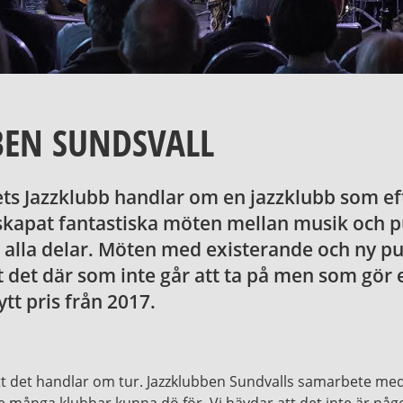
BEN SUNDSVALL
ts Jazzklubb handlar om en jazzklubb som ef
skapat fantastiska möten mellan musik och pu
alla delar. Möten med existerande och ny pu
t det där som inte går att ta på men som gör e
t pris från 2017.
tt det handlar om tur. Jazzklubben Sundvalls samarbete me
lle många klubbar kunna dö för. Vi hävdar att det inte är nå