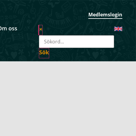
Medlemslogin
Om oss
×
Sök