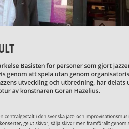
ULT
rkelse Basisten för personer som gjort jazzen
is genom att spela utan genom organisatoris
azzens utveckling och utbredning, har delats 
lptur av konstnären Göran Hazelius.
en centralgestalt i den svenska jazz- och improvisationsmus
nserter, ge ut skivor, sälja skivor men framförallt genom at