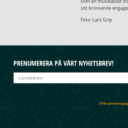
som en musikaliskt i
sitt brinnande engage
Foto: Lars Grip
PRENUMERERA PÅ VÅRT NYHETSBREV!
Vår personuppgi