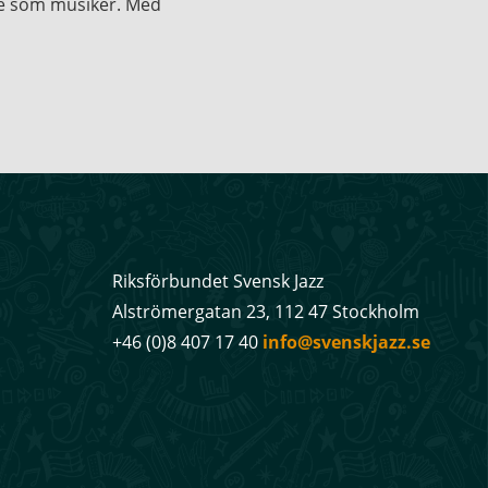
re som musiker. Med
Riksförbundet Svensk Jazz
Alströmergatan 23, 112 47 Stockholm
+46 (0)8 407 17 40
info@svenskjazz.se