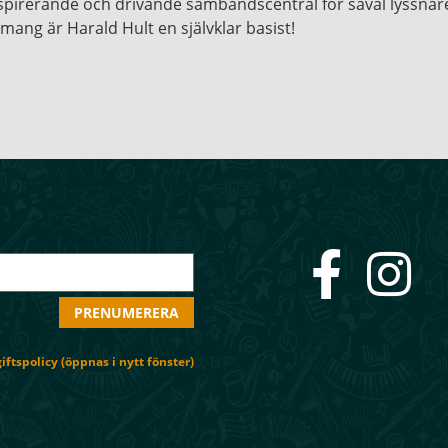
nspirerande och drivande sambandscentral för såväl lyssna
mang är Harald Hult en självklar basist!
ftspolicy (öppnas i nytt fönster)