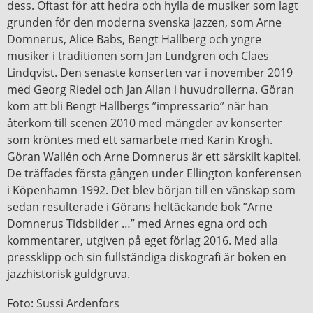
dess. Oftast för att hedra och hylla de musiker som lagt
grunden för den moderna svenska jazzen, som Arne
Domnerus, Alice Babs, Bengt Hallberg och yngre
musiker i traditionen som Jan Lundgren och Claes
Lindqvist. Den senaste konserten var i november 2019
med Georg Riedel och Jan Allan i huvudrollerna. Göran
kom att bli Bengt Hallbergs ”impressario” när han
återkom till scenen 2010 med mängder av konserter
som kröntes med ett samarbete med Karin Krogh.
Göran Wallén och Arne Domnerus är ett särskilt kapitel.
De träffades första gången under Ellington konferensen
i Köpenhamn 1992. Det blev början till en vänskap som
sedan resulterade i Görans heltäckande bok ”Arne
Domnerus Tidsbilder …” med Arnes egna ord och
kommentarer, utgiven på eget förlag 2016. Med alla
pressklipp och sin fullständiga diskografi är boken en
jazzhistorisk guldgruva.
Foto: Sussi Ardenfors