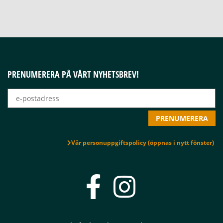
PRENUMERERA PÅ VÅRT NYHETSBREV!
Vår personuppgiftspolicy (öppnas i nytt fönster)