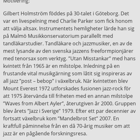
Motivering:
Gilbert Holmström föddes på 30-talet i Göteborg. Det
var en livespelning med Charlie Parker som fick honom
att välja altsax. Instrumentets hemligheter lärde han sig
på Malmö Musikkonservatorium parallellt med
tandläkarstudier. Tandläkare och jazzmusiker, en av de
mest lysande av den svenska jazzens freeformpionjärer
med tenorsax som verktyg. ”Utan Misstankar” med hans
kvintett från 1965 är en milstolpe. Inledning på en
frustande vital musikgärning som låtit sig inspireras av
all jazz ”post – bebop” i växelbruk. När kvintetten blev
Mount Everest 1972 utforskades fusionen jazz-rock för
att 1975 återvända till friheten med en annan milstolpe
”Waves from Albert Ayler”, återutgiven år 2000. Gruppen
blev årets ”Jazz i Sverige” 1979. Efter ett par decennier av
fortsatt växelbruk kom ”Mandelbrot Set” 2007. En
kraftfull påminnelse från en då 70-årig musiker om att
jazz är en pågående forskningsresa.