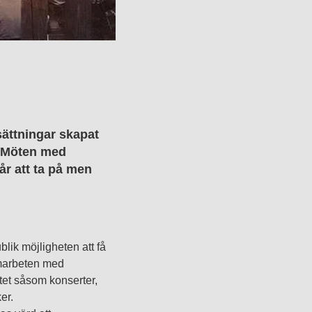
sättningar skapat
. Möten med
år att ta på men
blik möjligheten att få
amarbeten med
tet såsom konserter,
er.