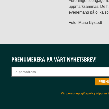
Föreningens engagemang b
uppmärksammas. De har
evenemang på olika sce
Foto: Maria Bystedt
PRENUMERERA PÅ VÅRT NYHETSBREV!
Vår personuppgiftspolicy (öppnas i 