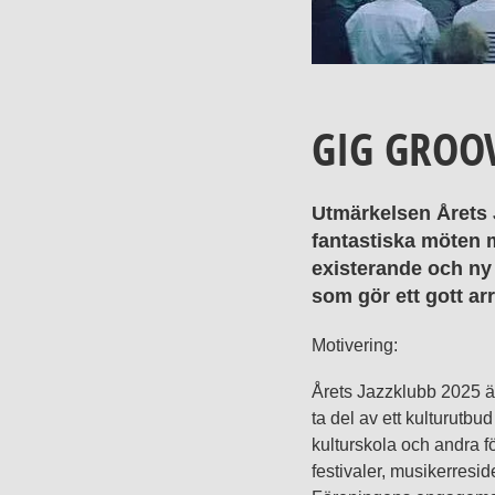
GIG GROOV
Utmärkelsen Årets J
fantastiska möten 
existerande och ny 
som gör ett gott a
Motivering:
Årets Jazzklubb 2025 är 
ta del av ett kulturutb
kulturskola och andra f
festivaler, musikerresid