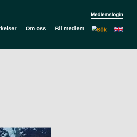
Medlemslogin
kelser
Om oss
Bli medlem