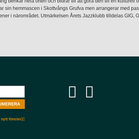
erikar hela orten och bidrar till att göra den till en kulturell o
 sin hemmascen i Skottvångs Grufva men arrangerar med pass
ner i närområdet. Utmärkelsen Årets Jazzklubb tilldelas GIG, G
nytt fönster)