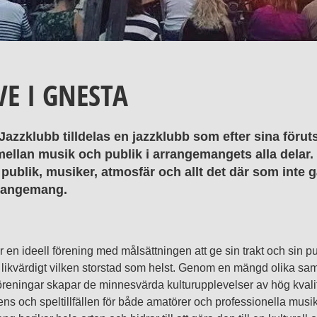
E I GNESTA
azzklubb tilldelas en jazzklubb som efter sina förut
mellan musik och publik i arrangemangets alla delar
publik, musiker, atmosfär och allt det där som inte g
rrangemang.
en ideell förening med målsättningen att ge sin trakt och sin pu
ud likvärdigt vilken storstad som helst. Genom en mängd olika s
öreningar skapar de minnesvärda kulturupplevelser av hög kvali
ens och speltillfällen för både amatörer och professionella musik