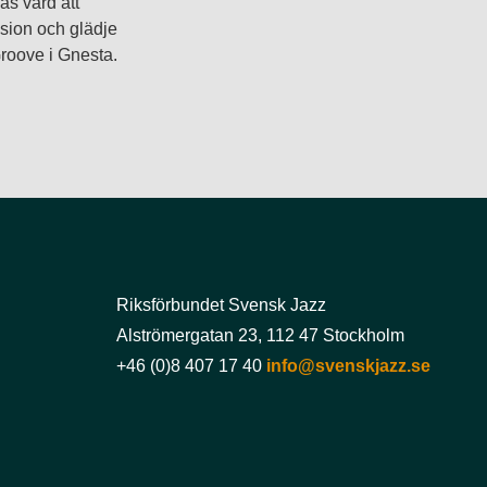
as värd att
ion och glädje
roove i Gnesta.
Riksförbundet Svensk Jazz
Alströmergatan 23, 112 47 Stockholm
+46 (0)8 407 17 40
info@svenskjazz.se