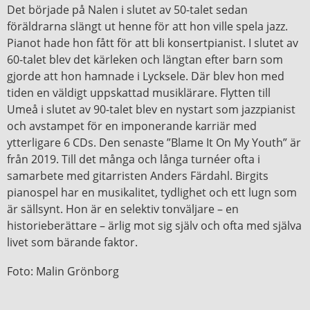
Det började på Nalen i slutet av 50-talet sedan
föräldrarna slängt ut henne för att hon ville spela jazz.
Pianot hade hon fått för att bli konsertpianist. I slutet av
60-talet blev det kärleken och längtan efter barn som
gjorde att hon hamnade i Lycksele. Där blev hon med
tiden en väldigt uppskattad musiklärare. Flytten till
Umeå i slutet av 90-talet blev en nystart som jazzpianist
och avstampet för en imponerande karriär med
ytterligare 6 CDs. Den senaste ”Blame It On My Youth” är
från 2019. Till det många och långa turnéer ofta i
samarbete med gitarristen Anders Färdahl. Birgits
pianospel har en musikalitet, tydlighet och ett lugn som
är sällsynt. Hon är en selektiv tonväljare – en
historieberättare – ärlig mot sig själv och ofta med själva
livet som bärande faktor.
Foto: Malin Grönborg