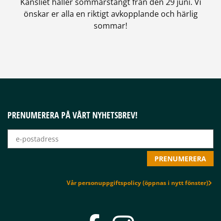
Kansliet håller sommarstängt från den 29 juni. Vi
önskar er alla en riktigt avkopplande och härlig
sommar!
PRENUMERERA PÅ VÅRT NYHETSBREV!
Vår personuppgiftspolicy (öppnas i nytt fönster)